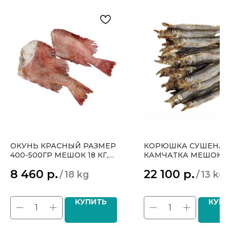
ОКУНЬ КРАСНЫЙ РАЗМЕР
КОРЮШКА СУШЕНАЯ
400-500ГР МЕШОК 18 КГ,
КАМЧАТКА МЕШОК 13
ЦЕНА 470 Р ЗА 1 КГ ОПТ
ЦЕНА 1700Р ЗА КГ О
8 460
р.
22 100
р.
/
18 kg
/
13 kg
КУПИТЬ
КУПИ