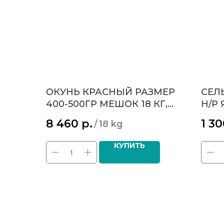
ОКУНЬ КРАСНЫЙ РАЗМЕР
СЕЛ
400-500ГР МЕШОК 18 КГ,
Н/Р
ЦЕНА 470 Р ЗА 1 КГ ОПТ
27СМ
8 460
р.
1 3
/
18 kg
ОПТ
КУПИТЬ