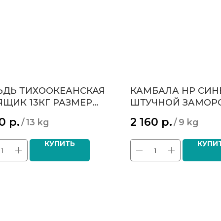
ЬДЬ ТИХООКЕАНСКАЯ
КАМБАЛА НР СИН
 ЯЩИК 13КГ РАЗМЕР
ШТУЧНОЙ ЗАМОР
+ ЦЕНА 100Р ЗА 1 КГ
РАЗМЕР 30+ ЦЕНА 
00
р.
2 160
р.
/
13 kg
/
9 kg
240Р ОПТ
КУПИТЬ
КУПИ