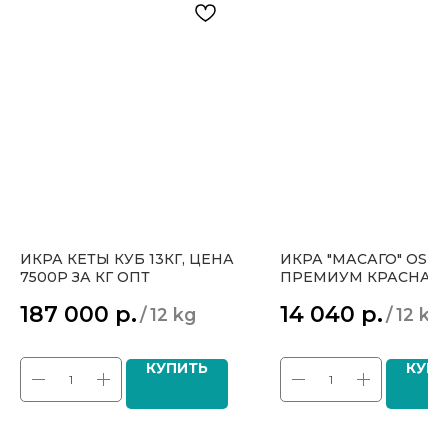
ИКРА КЕТЫ КУБ 13КГ, ЦЕНА
ИКРА "МАСАГО" OSHI
7500Р ЗА КГ ОПТ
ПРЕМИУМ КРАСНАЯ
ФАСОВКА 500 ГРАММ
187 000
р.
14 040
р.
/
12 kg
/
12 kg
КОРОБКИ 12 КГ ЦЕНА
ЗА 1 КГ ОПТ
КУПИТЬ
КУПИ