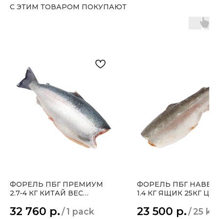
С ЭТИМ ТОВАРОМ ПОКУПАЮТ
ФОРЕЛЬ ПБГ ПРЕМИУМ
ФОРЕЛЬ ПБГ НАВЕСК
2.7-4 КГ КИТАЙ ВЕС
1.4 КГ ЯЩИК 25КГ ЦЕ
КОРОБКИ 25.2 КГ , ЦЕНА
940Р ЗА 1 КГ ОПТ
32 760
р.
23 500
р.
/
1 pack
/
25 kg
1350 ЗА 1 КГ ОПТ